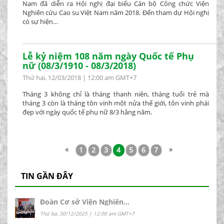
Nam đã diễn ra Hội nghị đại biểu Cán bộ Công chức Viện
Nghiên cứu Cao su Việt Nam năm 2018. Đến tham dự Hội nghị
có sự hiện…
Lễ kỷ niệm 108 năm ngày Quốc tế Phụ
nữ (08/3/1910 - 08/3/2018)
Thứ hai, 12/03/2018 | 12:00 am GMT+7
Tháng 3 không chỉ là tháng thanh niên, tháng tuổi trẻ mà
tháng 3 còn là tháng tôn vinh một nửa thế giới, tôn vinh phái
đẹp với ngày quốc tế phụ nữ 8/3 hằng năm.
«
»
1
2
3
4
5
6
7
TIN GẦN ĐÂY
Đoàn Cơ sở Viện Nghiên…
Thứ ba, 30/12/2025 | 12:00 am GMT+7