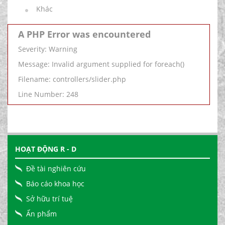
Khác
A PHP Error was encountered
Severity: Warning
Message: Invalid argument supplied for foreach()
Filename: controllers/slider.php
Line Number: 248
HOẠT ĐỘNG R - D
Đề tài nghiên cứu
Báo cáo khoa học
Sở hữu trí tuệ
Ấn phẩm