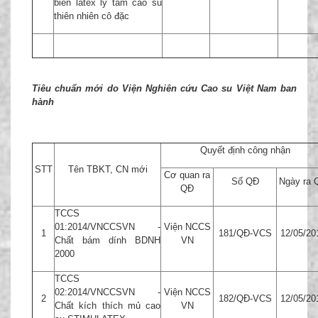
biến latex ly tâm cao su
thiên nhiên cô đặc
Tiêu chuẩn mới do Viện Nghiên cứu Cao su Việt Nam ban
hành
Quyết định công nhận
STT
Tên TBKT, CN mới
Cơ quan ra
Số QĐ
Ngày ra 
QĐ
TCCS
01:2014/VNCCSVN -
Viện NCCS
1
181/QĐ-VCS
12/05/20
Chất bám dính BDNH
VN
2000
TCCS
02:2014/VNCCSVN -
Viện NCCS
2
182/QĐ-VCS
12/05/20
Chất kích thích mủ cao
VN