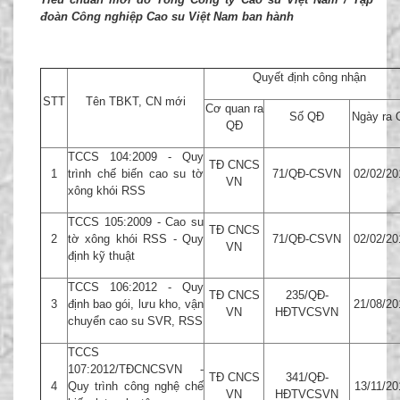
đoàn Công nghiệp Cao su Việt Nam ban hành
Quyết định công nhận
STT
Tên TBKT, CN mới
Cơ quan ra
Số QĐ
Ngày ra
QĐ
TCCS 104:2009 - Quy
TĐ CNCS
1
trình chế biến cao su tờ
71/QĐ-CSVN
02/02/20
VN
xông khói RSS
TCCS 105:2009 - Cao su
TĐ CNCS
2
tờ xông khói RSS - Quy
71/QĐ-CSVN
02/02/20
VN
định kỹ thuật
TCCS 106:2012 - Quy
TĐ CNCS
235/QĐ-
3
định bao gói, lưu kho, vận
21/08/20
VN
HĐTVCSVN
chuyển cao su SVR, RSS
TCCS
107:2012/TĐCNCSVN -
TĐ CNCS
341/QĐ-
4
Quy trình công nghệ chế
13/11/20
VN
HĐTVCSVN