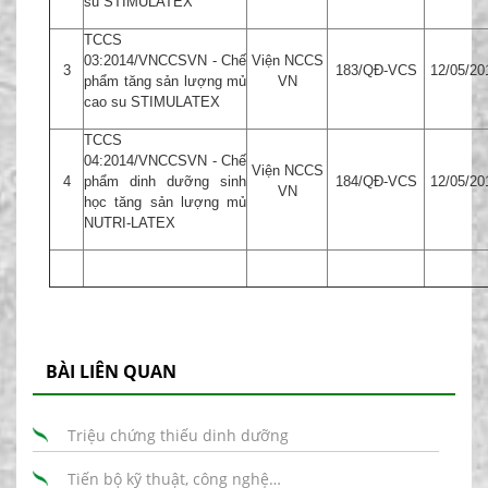
su STIMULATEX
TCCS
03:2014/VNCCSVN - Chế
Viện NCCS
3
183/QĐ-VCS
12/05/20
phẩm tăng sản lượng mủ
VN
cao su STIMULATEX
TCCS
04:2014/VNCCSVN - Chế
Viện NCCS
4
phẩm dinh dưỡng sinh
184/QĐ-VCS
12/05/20
VN
học tăng sản lượng mủ
NUTRI-LATEX
BÀI LIÊN QUAN
Triệu chứng thiếu dinh dưỡng
Tiến bộ kỹ thuật, công nghệ…