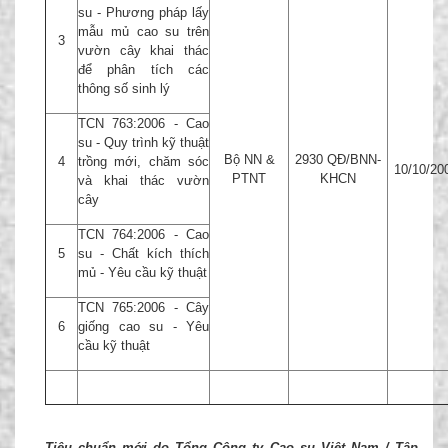
su - Phương pháp lấy
mẫu mủ cao su trên
3
vườn cây khai thác
để phân tích các
thông số sinh lý
TCN 763:2006 - Cao
su - Quy trình kỹ thuật
Bộ NN &
2930 QĐ/BNN-
4
trồng mới, chăm sóc
10/10/20
PTNT
KHCN
và khai thác vườn
cây
TCN 764:2006 - Cao
5
su - Chất kích thích
mủ - Yêu cầu kỹ thuật
TCN 765:2006 - Cây
6
giống cao su - Yêu
cầu kỹ thuật
Tiêu chuẩn mới do Tổng Công ty Cao su Việt Nam / Tập