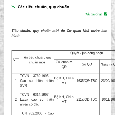
Các tiêu chuẩn, quy chuẩn
Tải xuống
Tiêu chuẩn, quy chuẩn mới do Cơ quan Nhà nước ban
hành
Quyết định công nhận
Tên tiêu chuẩn, quy
STT
Cơ quan ra
chuẩn mới
Số QĐ
Ngày ra 
QĐ
TCVN 3769:1995 -
Bộ KH, CN &
1
Cao su thiên nhiên
1635/QĐ-TĐC
23/09/19
MT
SVR
TCVN 6314:1997 -
Bộ KH, CN &
2
Latex cao su thiên
2117/QĐ-TĐC
10/11/19
MT
nhiên cô đặc
TCN 762:2006 - Cao