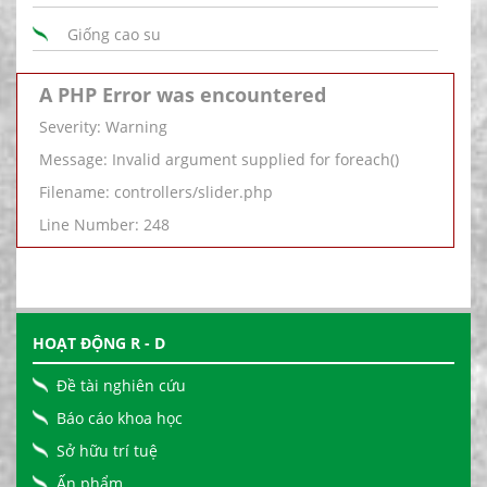
Giống cao su
A PHP Error was encountered
Severity: Warning
Message: Invalid argument supplied for foreach()
Filename: controllers/slider.php
Line Number: 248
HOẠT ĐỘNG R - D
Đề tài nghiên cứu
Báo cáo khoa học
Sở hữu trí tuệ
Ấn phẩm