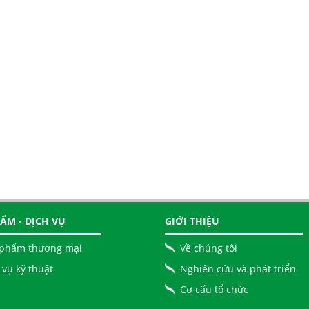
ẨM - DỊCH VỤ
GIỚI THIỆU
 phẩm thương mại
Về chúng tôi
 vụ kỹ thuật
Nghiên cứu và phát triển
Cơ cấu tổ chức