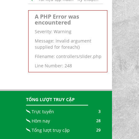
A PHP Error was
encountered
Severity: Warning
Message: Invalid argument
supplied for foreach()
Filename: controllers/slider.php
Line Number: 248
TỔNG LƯỢT TRUY CẬP
Trực tuyến
3
Hôm nay
28
Tổng lượt truy cập
29