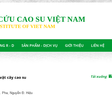
CỨU CAO SU VIỆT NAM
STITUTE OF VIET NAM
G R - D
SẢN PHẨM - DỊCH VỤ
GIỚI THIỆU
LIÊN HỆ
Tải xuống
 vật cây cao su
. Pha, Nguyễn Đ. Hiệu