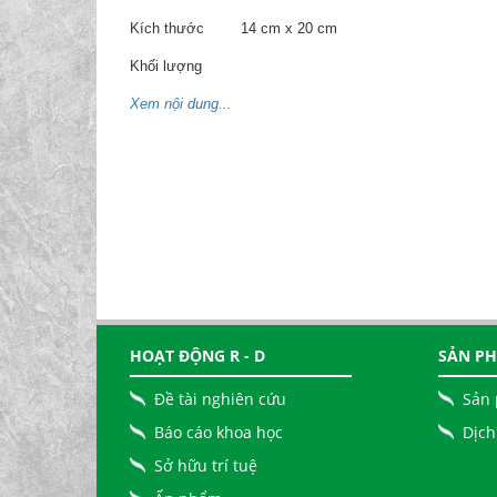
Kích thước
14 cm x 20 cm
Khối lượng
Xem nội dung...
HOẠT ĐỘNG R - D
SẢN PH
Đề tài nghiên cứu
Sản
Báo cáo khoa học
Dịch
Sở hữu trí tuệ