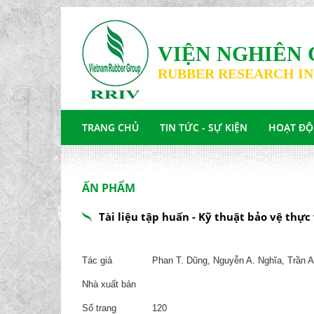
VIỆN NGHIÊN 
RUBBER RESEARCH IN
TRANG CHỦ
TIN TỨC - SỰ KIỆN
HOẠT ĐỘN
ẤN PHẨM
Tài liệu tập huấn - Kỹ thuật bảo vệ thực
Tác giả
Phan T. Dũng, Nguyễn A. Nghĩa, Trần A
Nhà xuất bản
Số trang
120