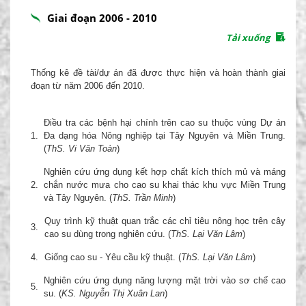
Giai đoạn 2006 - 2010
Tải xuống
Thống kê đề tài/dự án đã được thực hiện và hoàn thành giai
đoạn từ năm 2006 đến 2010.
Điều tra các bệnh hại chính trên cao su thuộc vùng Dự án
1.
Đa dạng hóa Nông nghiệp tại Tây Nguyên và Miền Trung.
(
ThS. Vi Văn Toàn
)
Nghiên cứu ứng dụng kết hợp chất kích thích mủ và máng
2.
chắn nước mưa cho cao su khai thác khu vực Miền Trung
và Tây Nguyên. (
ThS. Trần Minh
)
Quy trình kỹ thuật quan trắc các chỉ tiêu nông học trên cây
3.
cao su dùng trong nghiên cứu. (
ThS. Lại Văn Lâm
)
4.
Giống cao su - Yêu cầu kỹ thuật. (
ThS. Lại Văn Lâm
)
Nghiên cứu ứng dụng năng lượng mặt trời vào sơ chế cao
5.
su. (
KS. Nguyễn Thị Xuân Lan
)