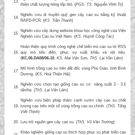
13.
thiện chất lượng hông lốp ôtô. (
PGS. TS. Nguyễn Vĩnh Trị
)
Nghiên cứu di truyền quỹ gen cây cao su bằng kỹ thuật
14.
RAPD-PCR. (
KS. Trần Thanh
)
Nghiên cứu xây dựng website khoa học công nghệ của Viện
15.
Nghiên cứu Cao su Việt Nam. (
KS. Huỳnh Công Tác
)
Hoàn thiện quy trình công nghệ chế biến mủ cao su tờ RSS
16.
quy mô tiểu điền, phục vụ xuất khẩu và nội tiêu.
(
KC.06.DA08/06-10
,
KS. Mai Văn Sơn, ThS. Lại Văn Lâm
)
Mô hình trồng cao su trên đất dốc vùng Phú Giáo, tỉnh Bình
17.
Dương. (
KS. Hoà Thiện Hải
)
Nghiên cứu chọn tạo giống cao su có năng suất 3 - 3,5
18.
tấn/ha. (
ThS. Lại Văn Lâm
)
Nghiên cứu biện pháp thâm canh vườn cây cao su chất
19.
lượng cao trên một số vùng trồng cao su chính. (
ThS. Tống
Viết Thịnh
)
20.
Lưu trữ nguồn gen cây cao su. (
ThS. Vũ Văn Trường
)
Khảo nghiệm giống cao su thích hợp phục vụ phát triển cao
21.