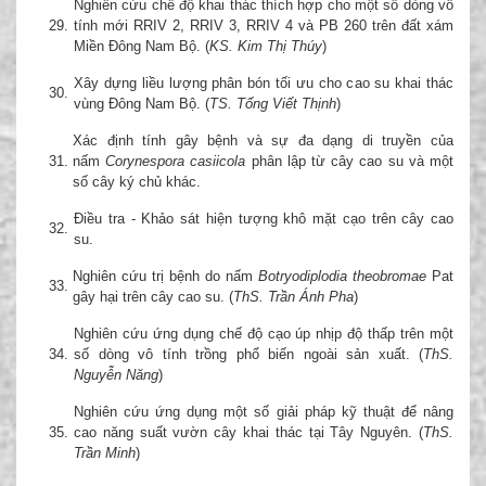
Nghiên cứu chế độ khai thác thích hợp cho một số dòng vô
29.
tính mới RRIV 2, RRIV 3, RRIV 4 và PB 260 trên đất xám
Miền Đông Nam Bộ. (
KS. Kim Thị Thúy
)
Xây dựng liều lượng phân bón tối ưu cho cao su khai thác
30.
vùng Đông Nam Bộ. (
TS. Tống Viết Thịnh
)
Xác định tính gây bệnh và sự đa dạng di truyền của
31.
nấm
Corynespora casiicola
phân lập từ cây cao su và một
số cây ký chủ khác.
Điều tra - Khảo sát hiện tượng khô mặt cạo trên cây cao
32.
su.
Nghiên cứu trị bệnh do nấm
Botryodiplodia theobromae
Pat
33.
gây hại trên cây cao su. (
ThS. Trần Ánh Pha
)
Nghiên cứu ứng dụng chế độ cạo úp nhịp độ thấp trên một
34.
số dòng vô tính trồng phổ biến ngoài sản xuất. (
ThS.
Nguyễn Năng
)
Nghiên cứu ứng dụng một số giải pháp kỹ thuật để nâng
35.
cao năng suất vườn cây khai thác tại Tây Nguyên. (
ThS.
Trần Minh
)