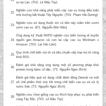
su tại Lào. (
ThS. Lê Mậu Túy
)
Nghiên cứu khả năng phát triển cây cao su trong điều kiện
22.
môi trường bất thuận Tây Nguyên. (
ThS. Phạm Hải Dương
)
Nghiên cứu sử dụng thuốc trừ cỏ tiền nảy mầm trên vườn
23.
ươm cao su. (
KS. Nguyễn Đôn Hiệu
)
Ứng dụng kỹ thuật RAPD nghiên cứu biến lượng di truyền
24.
nguồn gen Amazon và con lai cây cao su Wickham x
Amazon. (
ThS. Lại Văn Lâm
)
Quy trình chế biến mủ tờ và tiêu chuẩn xếp loại mủ tờ xông
25.
khói RSS.
Đánh giá khả năng ứng dụng một số phương pháp khử
26.
protein trong latex cô đặc. (
TS. Nguyễn Ngọc Bích
)
Đánh giá hiệu quả sử dụng chất đánh đông Deorub và một
27.
số chế phẩm khử mùi hôi trong chế biến cao su và xử lý
nước thải. (
TS. Nguyễn Ngọc Bích
)
Nghiên cứu chọn giống cao su thích hợp phục vụ phát triển
28.
vùng Tây Bắc. (
ThS. Lê Mậu Túy
)