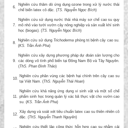
Nghiên cứu thăm dò ứng dụng ozone trong xử lý nước thải
6.
chế biến latex cô đặc. (
TS. Nguyễn Ngọc Bích
)
Nghiên cứu sử dụng nước thải nhà máy sơ chế cao su quy
7.
mô nhỏ vào tưới vườn cây nông nghiệp và sản xuất khí sinh
học (biogas). (
TS. Nguyễn Ngọc Bích
)
Nghiên cứu sử dụng
Trichoderma
phòng trị bệnh cây cao su.
8.
(
KS. Trần Ánh Pha
)
Nghiên cứu xây dựng phương pháp dự đoán sản lượng cho
9.
các dòng vô tính phổ biến tại Đông Nam Bộ và Tây Nguyên.
(
ThS. Phan Đình Thảo
)
Nghiên cứu phân vùng các bệnh hại chính trên cây cao su
10.
tại Việt Nam. (
ThS. Nguyễn Thái Hoan
)
Nghiên cứu khả năng ứng dụng vi sinh vật và một số chế
11.
phẩm sinh học trong quản lý xác bã thực vật cho vườn cao
su. (
KS. Trần Ánh Pha
)
Xây dựng và soát xét tiêu chuẩn latex cao su thiên nhiên cô
12.
đặc. (
ThS. Nguyễn Thanh Nguyên
)
Nghiên cứu thiết lập công thức hỗn hợp cao su nhằm cải